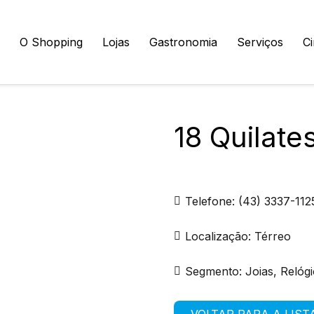
O Shopping
Lojas
Gastronomia
Serviços
C
18 Quilate
Telefone:
(43) 3337-112
Localização:
Térreo
Segmento:
Joias, Relógi
VOLTAR PARA A LIST