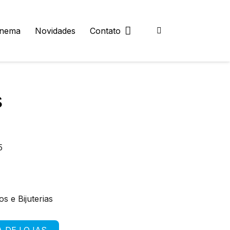
inema
Novidades
Contato
s
5
os e Bijuterias
A DE LOJAS