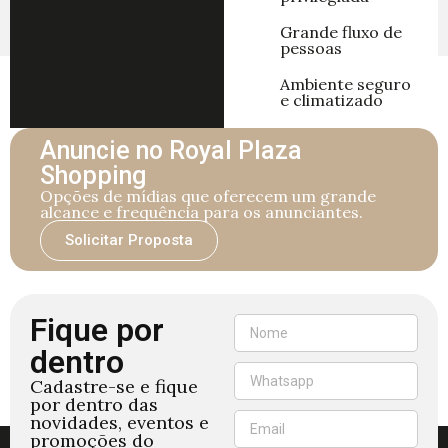
Grande fluxo de
pessoas
Ambiente seguro
e climatizado
Anuncie no Royal Plaza
Shopping
Opções de mídias que oferecem um grande
alcance e frequência para os anunciantes.
Solicitar Proposta
Fique por
dentro
Cadastre-se e fique
por dentro das
novidades, eventos e
promoções do