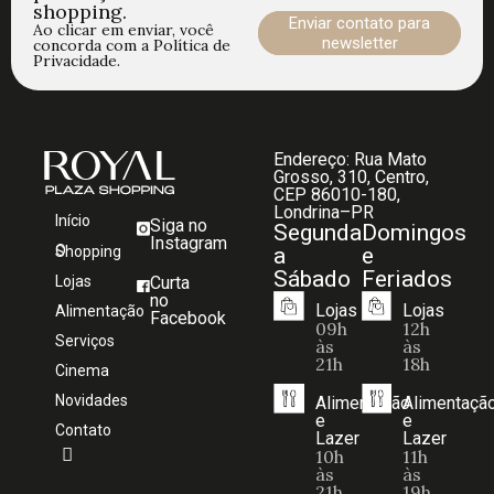
shopping.
Enviar contato para
Ao clicar em enviar, você
newsletter
concorda com a Política de
Privacidade.
Endereço: Rua Mato
Grosso, 310, Centro,
CEP 86010-180,
Londrina–PR
Início
Siga no
Segunda
Domingos
Instagram
O Shopping
a
e
Sábado
Feriados
Lojas
Curta
no
Lojas
Lojas
Alimentação
Facebook
09h
12h
Serviços
às
às
21h
18h
Cinema
Novidades
Alimentação
Alimentaçã
e
e
Contato
Lazer
Lazer
10h
11h
às
às
21h
19h