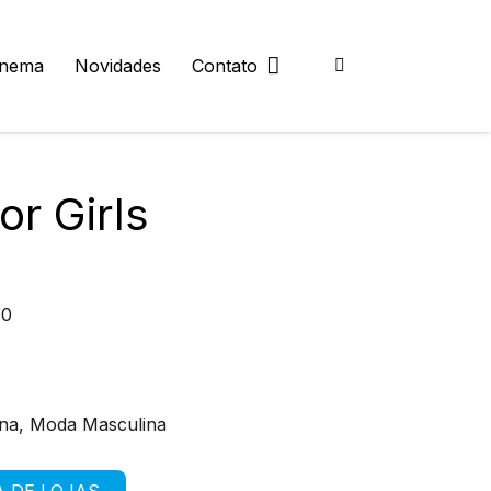
inema
Novidades
Contato
or Girls
60
na, Moda Masculina
A DE LOJAS