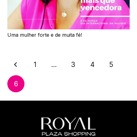
Uma mulher forte e de muita fé!
1
…
3
4
5
6